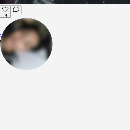
4
Snacc
6.01.2026
16:40