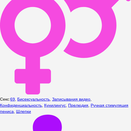
Секс
:
69
,
Бисексуальность
,
Записывания видео
,
Конфиденциальность
,
Кунилингус
,
Прелюдия
,
Ручная стимуляция
пениса
,
Шлепки