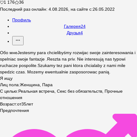
1 176
36
Последний раз онлайн
:
4.08.2026
,
на сайте с
:
26.05.2022
Профиль
Галерея
24
Друзья
4
Обо мне
Jestesmy para chcielibyśmy rozwijac swoje zainteresowania i
spelniac swoje fantazje .Reszta na priv. Nie interesują nas typowi
ruchacze pospolite.Szukamy tez pani ktora chcialaby z nami mile
spedzic czas. Mozemy ewentualnie zasposorowac panią.
Я ищу
Лиц пола
:
Женщина, Пара
С целью
:
Реальная встреча, Секс без обязательств, Прочные
отношения
Возраст
:
от
35
лет
Предпочтения