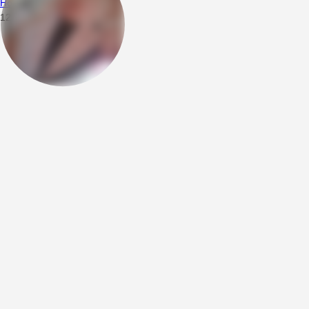
Horby2
12.04.2023
22:58