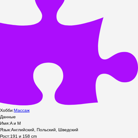
Хобби
:
Массаж
Данные
Имя
:
A и M
Язык
:
Английский, Польский, Шведский
Рост
:
191 и 158
cm