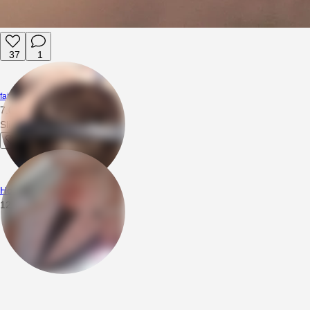
37
1
fajny32lata
7.07.2024
20:54
Sliczna
Horby2
12.04.2023
22:58